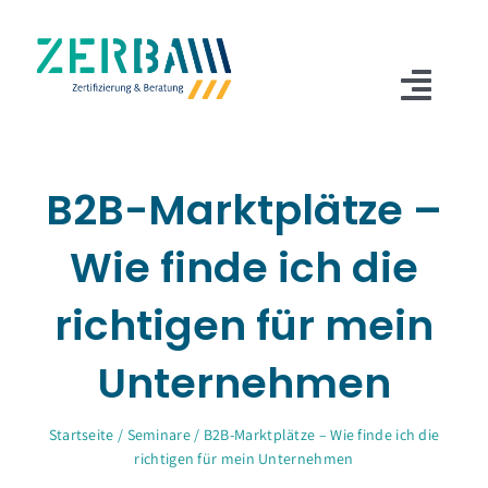
Zum
Inhalt
springen
Togg
Navi
Über Zerba
B2B-Marktplätze –
Zertifizierungen
Wie finde ich die
Beratungen
richtigen für mein
Seminare
Unternehmen
Marketing
Kontakt
Startseite
/
Seminare
/
B2B-Marktplätze – Wie finde ich die
richtigen für mein Unternehmen