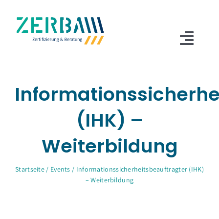
Zum
Inhalt
springen
Togg
Navi
Über Zerba
Informationssicherhe
Zertifizierungen
(IHK) –
Beratungen
Weiterbildung
Seminare
Marketing
Startseite
/
Events
/
Informationssicherheitsbeauftragter (IHK)
– Weiterbildung
Kontakt