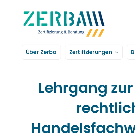
Zum
Inhalt
springen
Über Zerba
Zertifizierungen
B
Lehrgang zur 
rechtli
Handelsfachwir