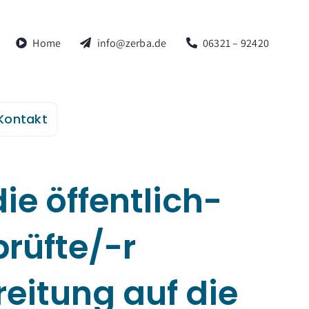
Home
info@zerba.de
06321 – 92420
Kontakt
ie öffentlich-
rüfte/-r
reitung auf die